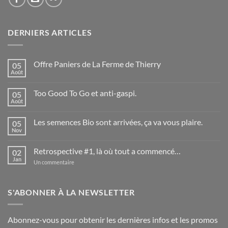
DERNIERS ARTICLES
Offre Paniers de La Ferme de Thierry
05
Août
Aucun
commentaire
sur
Too Good To Go et anti-gaspi.
05
Offre
Paniers
Août
Aucun
de
commentaire
La
sur
Ferme
Les semences Bio sont arrivées, ça va vous plaire.
05
Too
de
Good
Nov
Aucun
Thierry
To
commentaire
Go
sur
et
Retrospective #1, là où tout a commencé…
02
Les
anti-
semences
Jan
sur
Un commentaire
gaspi.
Bio
Retrospective
sont
#1,
arrivées,
là
ça
où
S'ABONNER À LA NEWSLETTER
va
tout
vous
a
plaire.
commencé…
Abonnez-vous pour obtenir les dernières infos et les promos