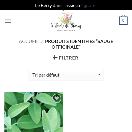
Le Berry dans l'assiette
Ignorer
Passer
0
au
contenu
ACCUEIL
/
PRODUITS IDENTIFIÉS “SAUGE
OFFICINALE”
FILTRER
Ajouter
à la liste
de
souhaits